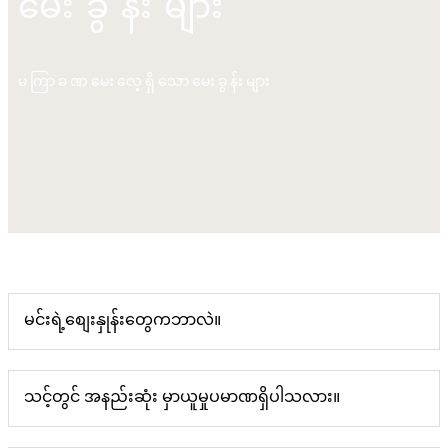
မေးခွန်းများ
မကြာခဏမေးလေ့ရှိသောမေးခွန်းများ
မင်းရဲ့စျေးနှုန်းတွေကဘာလဲ။
သင့်တွင် အနည်းဆုံး မှာယူမှုပမာဏရှိပါသလား။