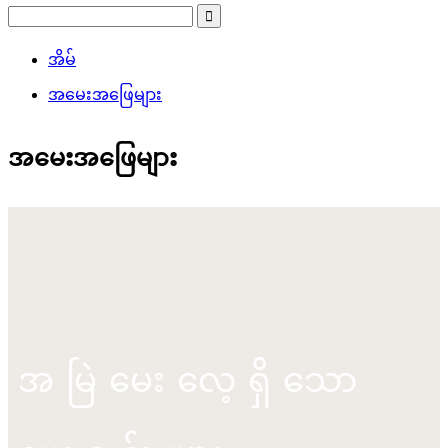
အိမ်
အမေးအဖြေများ
အမေးအဖြေများ
အမြဲမေးလေ့ရှိသော