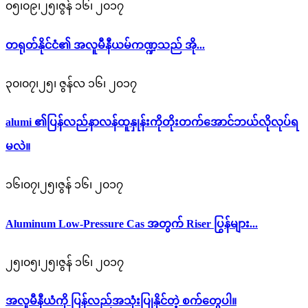
၀၅၊၀၉၊၂၅၊ဇွန် ၁၆၊ ၂၀၁၇
တရုတ်နိုင်ငံ၏ အလူမီနီယမ်ကဏ္ဍသည် အို...
၃၀၊၀၇၊၂၅၊ ဇွန်လ ၁၆၊ ၂၀၁၇
alumi ၏ပြန်လည်နာလန်ထူနှုန်းကိုတိုးတက်အောင်ဘယ်လိုလုပ်ရ
မလဲ။
၁၆၊၀၇၊၂၅၊ဇွန် ၁၆၊ ၂၀၁၇
Aluminum Low-Pressure Cas အတွက် Riser ပြွန်များ...
၂၅၊၀၅၊၂၅၊ဇွန် ၁၆၊ ၂၀၁၇
အလူမီနီယံကို ပြန်လည်အသုံးပြုနိုင်တဲ့ စက်တွေပါ။