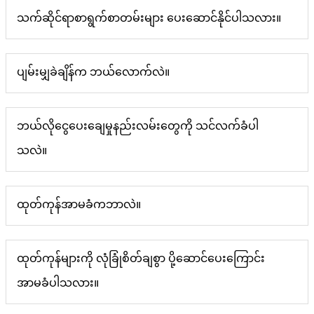
သက်ဆိုင်ရာစာရွက်စာတမ်းများ ပေးဆောင်နိုင်ပါသလား။
ပျမ်းမျှခဲချိန်က ဘယ်လောက်လဲ။
ဘယ်လိုငွေပေးချေမှုနည်းလမ်းတွေကို သင်လက်ခံပါ
သလဲ။
ထုတ်ကုန်အာမခံကဘာလဲ။
ထုတ်ကုန်များကို လုံခြုံစိတ်ချစွာ ပို့ဆောင်ပေးကြောင်း
အာမခံပါသလား။