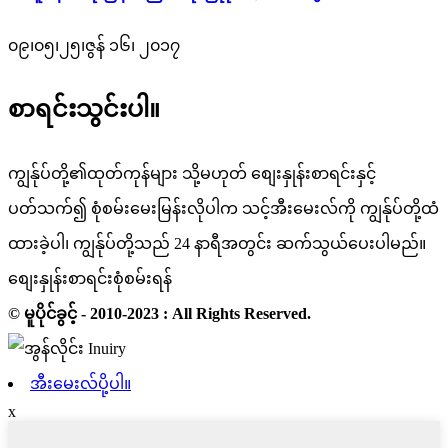
၀၉၊၀၅၊၂၅၊ဇွန် ၁၆၊ ၂၀၁၇
စာရင်းသွင်းပါ။
ကျွန်ုပ်တို့၏ထုတ်ကုန်များ သို့မဟုတ် စျေးနှုန်းစာရင်းနှင့်
ပတ်သက်၍ စုံစမ်းမေးမြန်းလိုပါက သင့်အီးမေးလ်ကို ကျွန်ုပ်တို့ထံ
ထားခဲ့ပါ၊ ကျွန်ုပ်တို့သည် 24 နာရီအတွင်း ဆက်သွယ်ပေးပါမည်။
စျေးနှုန်းစာရင်းစုံစမ်းရန်
© မူပိုင်ခွင့် - 2010-2023 : All Rights Reserved.
အီးမေးလ်ပို့ပါ။
x