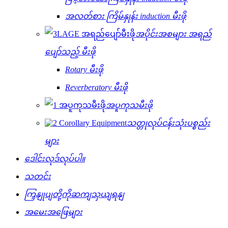
အလတ်စား ကြိမ်နှုန်း induction မီးဖို
အပိုင်းအစများ အရည်
ပျော်သည့် မီးဖို
Rotary မီးဖို
Reverberatory မီးဖို
အပူကုသမီးဖို
သတ္တုလုပ်ငန်းသုံးပစ္စည်း
များ
ဒေါင်းလုဒ်လုပ်ပါ။
သတင်း
ကြှနျုပျတို့ကိုဆကျသှယျရနျ
အမေးအဖြေများ