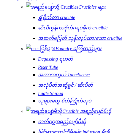
Crucibles များ
ရွှံ့ဖိုက်တာ crucible
ဆီလီကွန်ကာဗိုက်ဂရပ်ဖိုက် crucible
အဆက်မပြတ် သွန်းလုပ်ထားသော crucible
Foundry ကြွေထည်များ
Degassing ရဟတ်
Riser Tube
အကာအကွယ် Tube/Sleeve
အလုံပိတ်အဆို့ရှင် / ဆီးပိတ်
Ladle Shroud
သူများတွေ စိတ်ကြိုက်လုပ်
Crucible အရည်ပျော်မီးဖို
ဓာတ်ငွေ့အရည်ပျော်မီးဖို
မြင့်မားသောကြိမ်နှုန်း induction မီးဖို