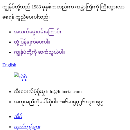
ကျွန်ုပ်တို့သည် 1983 ခုနှစ်ကတည်းက ကမ္ဘာကြီးကို ကြီးထွားလာ
စေရန် ကူညီပေးပါသည်။
အသက်မွေးဝမ်းကြောင်း
တုံ့ပြန်ချက်ပေးပါ။
ကျွန်ုပ်တို့ကို ဆက်သွယ်ပါ။
English
အီးမေးလ်ပံ့ပိုးမှု
info@futmetal.com
အကူအညီကိုခေါ်ဆိုပါ။
+၈၆-၁၅၇၂၆၈၇၈၁၅၅
အိမ်
ထုတ်ကုန်များ