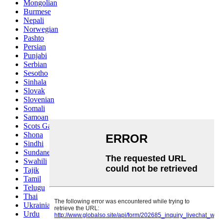
Mongolian
Burmese
Nepali
Norwegian
Pashto
Persian
Punjabi
Serbian
Sesotho
Sinhala
Slovak
Slovenian
Somali
Samoan
Scots Gaelic
Shona
Sindhi
Sundanese
Swahili
Tajik
Tamil
Telugu
Thai
Ukrainian
Urdu