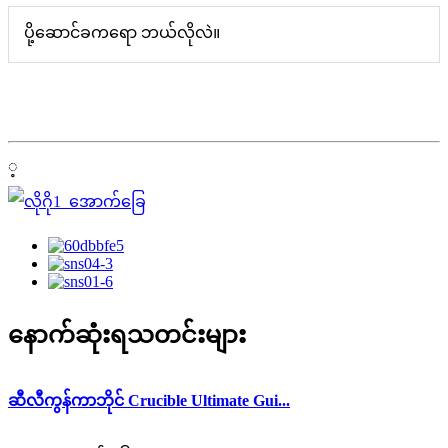
ပို့ဆောင်ခကရော ဘယ်လိုလဲ။
့
နောက်ဆုံးရသတင်းများ
ဆီလီကွန်ကာဘိုင် Crucible Ultimate Gui...