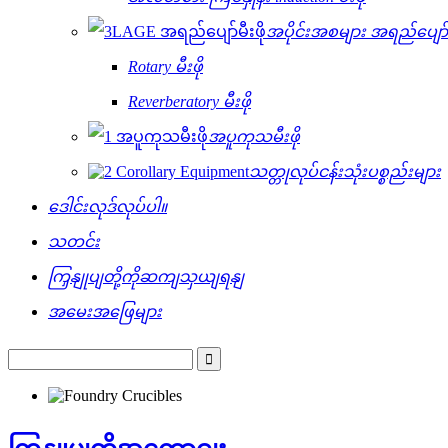
အပိုင်းအစများ အရည်ပျော်သ
Rotary မီးဖို
Reverberatory မီးဖို
အပူကုသမီးဖို
သတ္တုလုပ်ငန်းသုံးပစ္စည်းများ
ဒေါင်းလုဒ်လုပ်ပါ။
သတင်း
ကြှနျုပျတို့ကိုဆကျသှယျရနျ
အမေးအဖြေများ