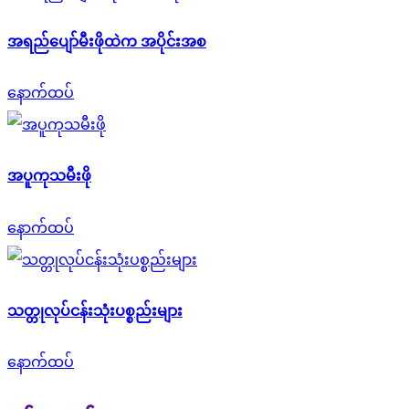
အရည်ပျော်မီးဖိုထဲက အပိုင်းအစ
နောက်ထပ်
အပူကုသမီးဖို
နောက်ထပ်
သတ္တုလုပ်ငန်းသုံးပစ္စည်းများ
နောက်ထပ်