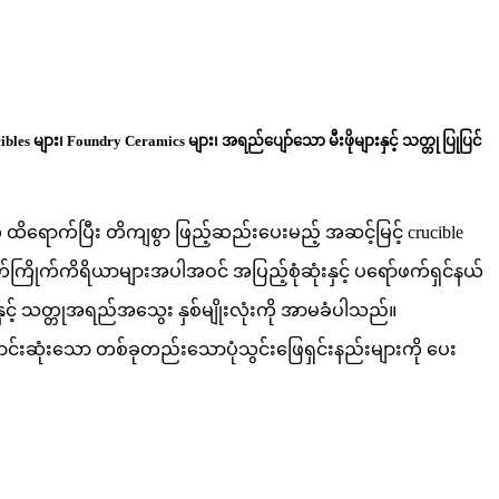
bles များ၊ Foundry Ceramics များ၊ အရည်ပျော်သော မီးဖိုများနှင့် သတ္တု ပြုပြင်
ု ထိရောက်ပြီး တိကျစွာ ဖြည့်ဆည်းပေးမည့် အဆင့်မြင့် crucible
ိတ်ကြိုက်ကိရိယာများအပါအဝင် အပြည့်စုံဆုံးနှင့် ပရော်ဖက်ရှင်နယ်
နှင့် သတ္တုအရည်အသွေး နှစ်မျိုးလုံးကို အာမခံပါသည်။
ောင်းဆုံးသော တစ်ခုတည်းသောပုံသွင်းဖြေရှင်းနည်းများကို ပေး