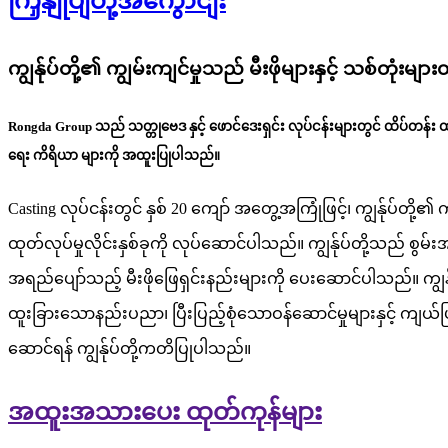
ကြှနျုပျတို့အကွောငျး
ကျွန်ုပ်တို့၏ ကျွမ်းကျင်မှုသည် မီးဖိုများနှင့် သစ်တုံ
Rongda Group သည် သတ္တုဗေဒ နှင့် ဖောင်ဒေးရှင်း လုပ်ငန်းများတွင် ထိပ်တန်း ထုတ်
ရေး ကိရိယာ များကို အထူးပြုပါသည်။
Casting လုပ်ငန်းတွင် နှစ် 20 ကျော် အတွေ့အကြုံဖြင့်၊ ကျွန်ုပ်
ထုတ်လုပ်မှုလိုင်းနှစ်ခုကို လုပ်ဆောင်ပါသည်။ ကျွန်ုပ်တို့သည် စွ
အရည်ပျော်သည့် မီးဖိုဖြေရှင်းနည်းများကို ပေးဆောင်ပါသည်။ ကျွန်
ထူးခြားသောနည်းပညာ၊ ပြီးပြည့်စုံသောဝန်ဆောင်မှုများနှင့် ကျယ်
ဆောင်ရန် ကျွန်ုပ်တို့ကတိပြုပါသည်။
အထူးအသားပေး ထုတ်ကုန်များ