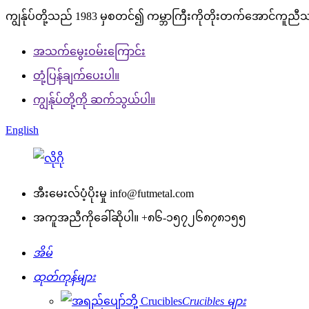
ကျွန်ုပ်တို့သည် 1983 မှစတင်၍ ကမ္ဘာကြီးကိုတိုးတက်အောင်ကူညီ
အသက်မွေးဝမ်းကြောင်း
တုံ့ပြန်ချက်ပေးပါ။
ကျွန်ုပ်တို့ကို ဆက်သွယ်ပါ။
English
အီးမေးလ်ပံ့ပိုးမှု
info@futmetal.com
အကူအညီကိုခေါ်ဆိုပါ။
+၈၆-၁၅၇၂၆၈၇၈၁၅၅
အိမ်
ထုတ်ကုန်များ
Crucibles များ