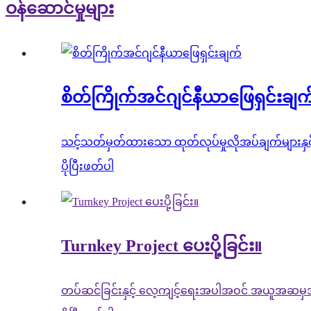
ဝန်ဆောင်မှုများ
စိတ်ကြိုက်အင်ဂျင်နီယာဖြေရှင်းချက
သင့်သတ်မှတ်ထားသော ထုတ်လုပ်မှုလိုအပ်ချက်များနှင့် ကိ
ပိုပြီးဖတ်ပါ
Turnkey Project ပေးပို့ခြင်း။
တပ်ဆင်ခြင်းနှင့် လေ့ကျင့်ရေးအပါအဝင် အယူအဆမှအ