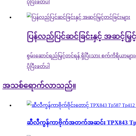
ပိုပြီးဖတ်ပါ
ပြန်လည်ပြင်ဆင်ခြင်းနှင့် အဆင့်မြှင့
စွမ်းဆောင်ရည်မြှင့်တင်ရန် ရှိပြီးသား စက်ကိရိယာများ
ပိုပြီးဖတ်ပါ
အသစ်ရောက်လာသည်။
ဆီလီကွန်ကာဗိုက်အတက်အဆင်း TPX843 Tp5