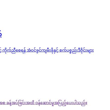
်
ုက်ညီစေရန် အံဝင်ခွင်ကျမီးဖိုနှင့် စက်ပစ္စည်းဒီဇိုင်းများ
စ ခန့်အပ်ခြင်းအထိ ဝန်ဆောင်မှုအပြည့်ပေးပါသည်။