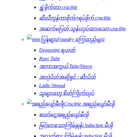
ရွှံ့ဖိုက်တာ crucible
ဆီလီကွန်ကာဗိုက်ဂရပ်ဖိုက် crucible
အဆက်မပြတ် သွန်းလုပ်ထားသော crucible
Foundry ကြွေထည်များ
Degassing ရဟတ်
Riser Tube
အကာအကွယ် Tube/Sleeve
အလုံပိတ်အဆို့ရှင် / ဆီးပိတ်
Ladle Shroud
သူများတွေ စိတ်ကြိုက်လုပ်
Crucible အရည်ပျော်မီးဖို
ဓာတ်ငွေ့အရည်ပျော်မီးဖို
မြင့်မားသောကြိမ်နှုန်း induction မီးဖို
အလတ်စား ကြိမ်နှုန်း induction မီးဖို