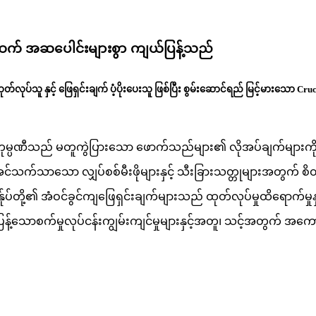
းများထက် အဆပေါင်းများစွာ ကျယ်ပြန့်သည်
လုပ်သူ နှင့် ဖြေရှင်းချက် ပံ့ပိုးပေးသူ ဖြစ်ပြီး စွမ်းဆောင်ရည် မြင့်မားသော Cruci
တို့၏ ကုမ္ပဏီသည် မတူကွဲပြားသော ဖောက်သည်များ၏ လိုအပ်ချက်များကိ
မ်းအင်သက်သာသော လျှပ်စစ်မီးဖိုများနှင့် သီးခြားသတ္တုများအတွက် စ
ုပ်တို့၏ အံဝင်ခွင်ကျဖြေရှင်းချက်များသည် ထုတ်လုပ်မှုထိရောက်မှု
ပြန့်သောစက်မှုလုပ်ငန်းကျွမ်းကျင်မှုများနှင့်အတူ၊ သင့်အတွက် အက