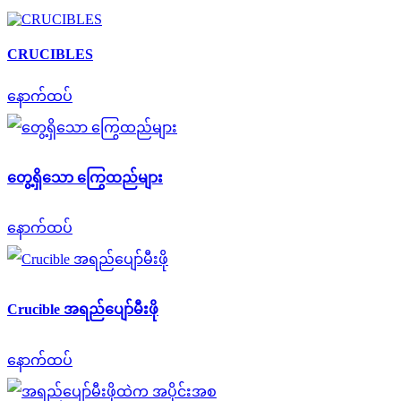
CRUCIBLES
နောက်ထပ်
တွေ့ရှိသော ကြွေထည်များ
နောက်ထပ်
Crucible အရည်ပျော်မီးဖို
နောက်ထပ်