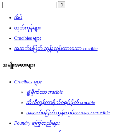
အိမ်
ထုတ်ကုန်များ
Crucibles များ
အဆက်မပြတ် သွန်းလုပ်ထားသော crucible
အမျိုးအစားများ
Crucibles များ
ရွှံ့ဖိုက်တာ crucible
ဆီလီကွန်ကာဗိုက်ဂရပ်ဖိုက် crucible
အဆက်မပြတ် သွန်းလုပ်ထားသော crucible
Foundry ကြွေထည်များ