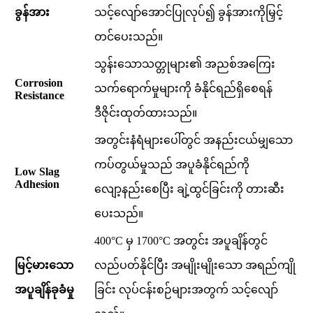
ခွန်အား
သင့်လျော်အောင်ပြုလုပ်၍ ခွန်အားကိုမြှင့်
တင်ပေးသည်။
သွန်းသောသတ္တုများ၏ အညစ်အကြေး
Corrosion
သက်ရောက်မှုများကို ခံနိုင်ရည်ရှိစေရန်
Resistance
ဒီဇိုင်းထုတ်ထားသည်။
အတွင်းနံရံများပေါ်တွင် အနည်းငယ်မျှသော
ကပ်တွယ်မှုသည် အပူခံနိုင်ရည်ကို
Low Slag
Adhesion
လျော့နည်းစေပြီး ချဲ့ထွင်ခြင်းကို တားဆီး
ပေးသည်။
400°C မှ 1700°C အတွင်း အပူချိန်တွင်
မြင့်မားသော
လည်ပတ်နိုင်ပြီး အမျိုးမျိုးသော အရည်ကျို
အပူချိန်ခုခံမှု
ခြင်း လုပ်ငန်းစဉ်များအတွက် သင့်လျော်