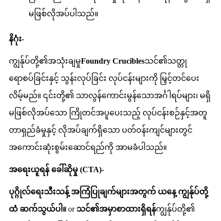
မဖြစ်လိုအပ်ပါသည်။
နိဂုံး-
ကျွန်ုပ်တို့၏အသုံးချမှု
Foundry Crucibles
သင်၏သတ္တု
ရောစပ်ခြင်းနှင့် သွန်းလုပ်ခြင်း လုပ်ငန်းများကို မြှင့်တင်ပေး
လိမ့်မည်။ ၎င်းတို့၏ သာလွန်ကောင်းမွန်သောအင်္ဂါရပ်များ၊ မရှိ
မဖြစ်လိုအပ်သော ကြိုတင်အပူပေးသည့် လုပ်ငန်းစဉ်နှင့်အတူ
တာရှည်ခံမှုနှင့် လိုအပ်ချက်ရှိသော ပတ်ဝန်းကျင်များတွင်
အကောင်းဆုံးစွမ်းဆောင်ရည်ကို အာမခံပါသည်။
အရေးယူရန် ခေါ်ဆိုမှု (CTA)-
ပုဂ္ဂိုလ်ရေးသီးသန့် အကြံပြုချက်များအတွက် ယနေ့ ကျွန်ုပ်တို့
ထံ ဆက်သွယ်ပါ။
or
သင်၏အမှာစာထားရှိရန်
ကျွန်ုပ်တို့၏