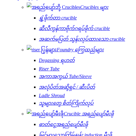
Crucibles များ
ရွှံ့ဖိုက်တာ crucible
ဆီလီကွန်ကာဗိုက်ဂရပ်ဖိုက် crucible
အဆက်မပြတ် သွန်းလုပ်ထားသော crucible
Foundry ကြွေထည်များ
Degassing ရဟတ်
Riser Tube
အကာအကွယ် Tube/Sleeve
အလုံပိတ်အဆို့ရှင် / ဆီးပိတ်
Ladle Shroud
သူများတွေ စိတ်ကြိုက်လုပ်
Crucible အရည်ပျော်မီးဖို
ဓာတ်ငွေ့အရည်ပျော်မီးဖို
မြင့်မားသောကြိမ်နှုန်း induction မီးဖို