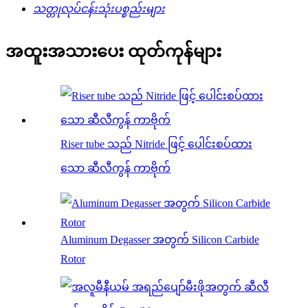
သတ္တုလုပ်ငန်းသုံးပစ္စည်းများ
အထူးအသားပေး ထုတ်ကုန်များ
Riser tube သည် Nitride ဖြင့် ပေါင်းစပ်ထား
သော ဆီလီကွန် ကာဗိုက်
Aluminum Degasser အတွက် Silicon Carbide
Rotor