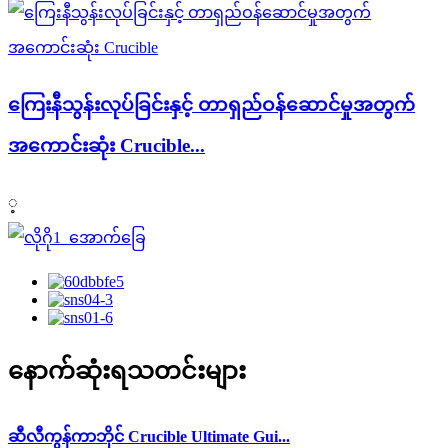
ကြေးနီသွန်းလုပ်ခြင်းနှင့် တာရှည်ဝန်ဆောင်မှုအတွက်
အကောင်းဆုံး Crucible...
့
နောက်ဆုံးရသတင်းများ
ဆီလီကွန်ကာဘိုင် Crucible Ultimate Gui...