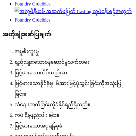
အတိုချုံးဖော်ပြချက်-
အပူစီးကူးမှု
ရှည်လျားသောဝန်ဆောင်မှုသက်တမ်း
မြင့်မားသောသိပ်သည်းဆ
မြင့်မားသောခိုင်ခံ့မှု- ဖိအားမြင့်ပုံသွင်းခြင်းကိုအသုံးပြု
ခြင်း။
သံချေးတက်ခြင်းကိုခံနိုင်ရည်ရှိသည်။
ကပ်ငြိမှုနည်းပါးခြင်း။
မြင့်မားသောအပူချိန်ခုခံ