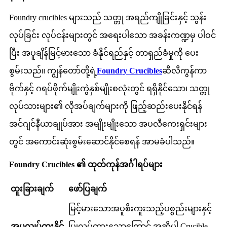
Foundry crucibles များသည် သတ္တု အရည်ကျိုခြင်းနှင့် သွန်း
လုပ်ခြင်း လုပ်ငန်းများတွင် အရေးပါသော အခန်းကဏ္ဍမှ ပါဝင်
ပြီး အပူချိန်မြင့်မားသော ခံနိုင်ရည်နှင့် တာရှည်ခံမှုကို ပေး
စွမ်းသည်။ ကျွန်တော်တို့ရဲ့
Foundry Crucibles
ဆီလီကွန်ကာ
ဗိုက်နှင့် ဂရပ်ဖိုက်မျိုးကွဲနှစ်မျိုးစလုံးတွင် ရရှိနိုင်သော၊ သတ္တု
လုပ်သားများ၏ လိုအပ်ချက်များကို ဖြည့်ဆည်းပေးနိုင်ရန်
အင်ဂျင်နီယာချုပ်အား အမျိုးမျိုးသော အပလီကေးရှင်းများ
တွင် အကောင်းဆုံးစွမ်းဆောင်နိုင်စေရန် အာမခံပါသည်။
Foundry Crucibles ၏ ထုတ်ကုန်အင်္ဂါရပ်များ
ထူးခြားချက်
ဖော်ပြချက်
မြင့်မားသောအပူစီးကူးသည့်ပစ္စည်းများနှင့်
အပူလျှပ်ကူးနိုင်
ပြုလုပ်ထားသောကြောင့် အဆိုပါ Crucible