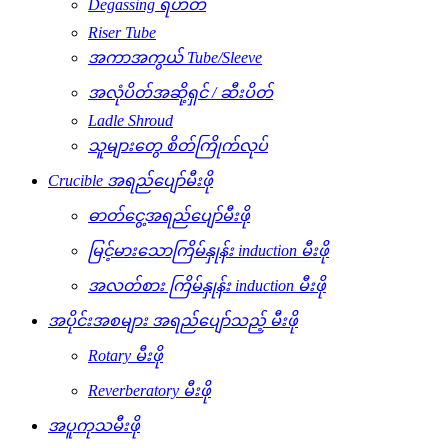
Degassing ရဟတ်
Riser Tube
အကာအကွယ် Tube/Sleeve
အလုံပိတ်အဆို့ရှင် / ဆီးပိတ်
Ladle Shroud
သူများတွေ စိတ်ကြိုက်လုပ်
Crucible အရည်ပျော်မီးဖို
ဓာတ်ငွေ့အရည်ပျော်မီးဖို
မြင့်မားသောကြိမ်နှုန်း induction မီးဖို
အလတ်စား ကြိမ်နှုန်း induction မီးဖို
အပိုင်းအစများ အရည်ပျော်သည့် မီးဖို
Rotary မီးဖို
Reverberatory မီးဖို
အပူကုသမီးဖို