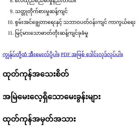
လေထုညစ်ညမ်းမှုနည်းတယ်။
သတ္တုတိုက်စားမှုဆန့်ကျင်
စွမ်းအင်ချွေတာရေးနှင့် သဘာဝပတ်ဝန်းကျင် ကာကွယ်ရေး
မြင့်မားသောဓာတ်တိုးဆန့်ကျင်ခုခံမှု
ကျွန်ုပ်တို့ထံ အီးမေးလ်ပို့ပါ။
PDF အဖြစ် ဒေါင်းလုဒ်လုပ်ပါ။
ထုတ်ကုန်အသေးစိတ်
အမြဲမေးလေ့ရှိသောမေးခွန်းများ
ထုတ်ကုန်အမှတ်အသား