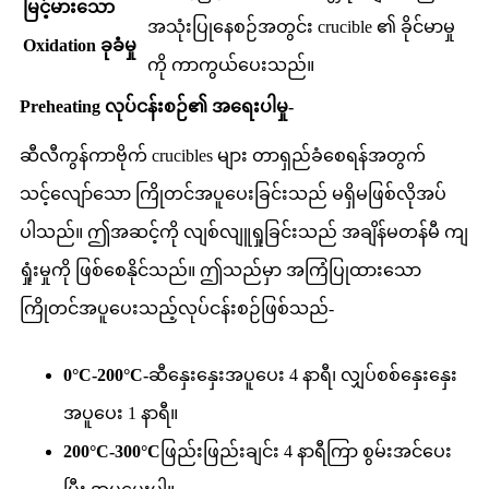
မြင့်မားသော
အသုံးပြုနေစဉ်အတွင်း crucible ၏ ခိုင်မာမှု
Oxidation ခုခံမှု
ကို ကာကွယ်ပေးသည်။
Preheating လုပ်ငန်းစဉ်၏ အရေးပါမှု-
ဆီလီကွန်ကာဗိုက် crucibles များ တာရှည်ခံစေရန်အတွက်
သင့်လျော်သော ကြိုတင်အပူပေးခြင်းသည် မရှိမဖြစ်လိုအပ်
ပါသည်။ ဤအဆင့်ကို လျစ်လျူရှုခြင်းသည် အချိန်မတန်မီ ကျ
ရှုံးမှုကို ဖြစ်စေနိုင်သည်။ ဤသည်မှာ အကြံပြုထားသော
ကြိုတင်အပူပေးသည့်လုပ်ငန်းစဉ်ဖြစ်သည်-
0°C-200°C-
ဆီနှေးနှေးအပူပေး 4 နာရီ၊ လျှပ်စစ်နှေးနှေး
အပူပေး 1 နာရီ။
200°C-300°C
ဖြည်းဖြည်းချင်း 4 နာရီကြာ စွမ်းအင်ပေး