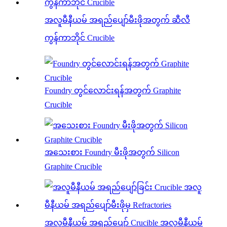
အလူမီနီယမ် အရည်ပျော်မီးဖိုအတွက် ဆီလီ
ကွန်ကာဘိုင် Crucible
Foundry တွင်လောင်းရန်အတွက် Graphite
Crucible
အသေးစား Foundry မီးဖိုအတွက် Silicon
Graphite Crucible
အလူမီနီယမ် အရည်ပျော် Crucible အလူမီနီယမ်