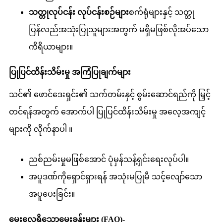
သတ္တုလုပ်ငန်း လုပ်ငန်းစဉ်များ
စက်ရုံများနှင့် သတ္တု
ပြန်လည်အသုံးပြုသူများအတွက် မရှိမဖြစ်လိုအပ်သော
ကိရိယာများ။
ပြုပြင်ထိန်းသိမ်းမှု အကြံပြုချက်များ
သင်၏ ဖောင်ဒေးရှင်း၏ သက်တမ်းနှင့် စွမ်းဆောင်ရည်ကို မြှင့်
တင်ရန်အတွက် အောက်ပါ ပြုပြင်ထိန်းသိမ်းမှု အလေ့အကျင့်
များကို လိုက်နာပါ ။
ညစ်ညမ်းမှုမဖြစ်အောင် ပုံမှန်သန့်ရှင်းရေးလုပ်ပါ။
အပူဒဏ်ကိုရှောင်ရှားရန် အသုံးမပြုမီ သင့်လျော်သော
အပူပေးခြင်း။
မေးလေ့ရှိသောမေးခွန်းများ (FAQ)-