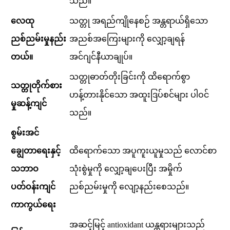
သည်။
လေထု
သတ္တု အရည်ကျိုနေစဉ် အန္တရာယ်ရှိသော
ညစ်ညမ်းမှုနည်း
အညစ်အကြေးများကို လျှော့ချရန်
တယ်။
အင်ဂျင်နီယာချုပ်။
သတ္တုဓာတ်တိုးခြင်းကို ထိရောက်စွာ
သတ္တုတိုက်စား
ဟန့်တားနိုင်သော အထူးဒြပ်စင်များ ပါဝင်
မှုဆန့်ကျင်
သည်။
စွမ်းအင်
ချွေတာရေးနှင့်
ထိရောက်သော အပူကူးယူမှုသည် လောင်စာ
သဘာဝ
သုံးစွဲမှုကို လျှော့ချပေးပြီး အမှိုက်
ပတ်ဝန်းကျင်
ညစ်ညမ်းမှုကို လျော့နည်းစေသည်။
ကာကွယ်ရေး
အဆင့်မြင့် antioxidant ယန္တရားများသည်