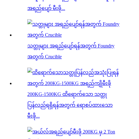
အရည်ပျော် မီးဖို...
သတ္တုများ အရည်ပျော်ရန်အတွက် Foundry
အတွက် Crucible
200KG-1500KG ထိရောက်သော သတ္တု
ပြန်လည်ရရှိရန်အတွက် ရောစပ်ထားသော
မီးဖို...