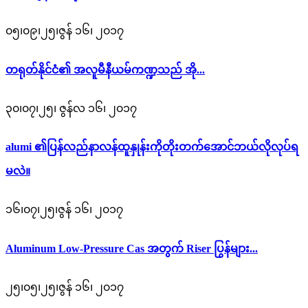
၀၅၊၀၉၊၂၅၊ဇွန် ၁၆၊ ၂၀၁၇
တရုတ်နိုင်ငံ၏ အလူမီနီယမ်ကဏ္ဍသည် အို...
၃၀၊၀၇၊၂၅၊ ဇွန်လ ၁၆၊ ၂၀၁၇
alumi ၏ပြန်လည်နာလန်ထူနှုန်းကိုတိုးတက်အောင်ဘယ်လိုလုပ်ရ
မလဲ။
၁၆၊၀၇၊၂၅၊ဇွန် ၁၆၊ ၂၀၁၇
Aluminum Low-Pressure Cas အတွက် Riser ပြွန်များ...
၂၅၊၀၅၊၂၅၊ဇွန် ၁၆၊ ၂၀၁၇