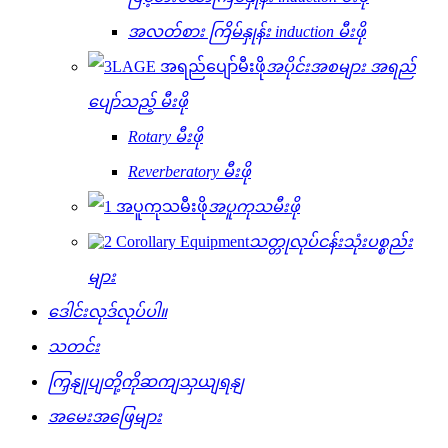
အလတ်စား ကြိမ်နှုန်း induction မီးဖို
အပိုင်းအစများ အရည်
ပျော်သည့် မီးဖို
Rotary မီးဖို
Reverberatory မီးဖို
အပူကုသမီးဖို
သတ္တုလုပ်ငန်းသုံးပစ္စည်း
များ
ဒေါင်းလုဒ်လုပ်ပါ။
သတင်း
ကြှနျုပျတို့ကိုဆကျသှယျရနျ
အမေးအဖြေများ