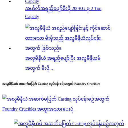
အယ်လ်အရည်ပျော်မီးဖို 200KG မှ 2 Ton
Capcity
အလူမီနီယံ အရည်ပျော်ပြီး အလူမီနီယမ်
အတွက် မီးဖို...
အလူမီနီယမ် အဆက်မပြတ် Casting လုပ်ငန်းစဉ်အတွက် Foundry Crucibles